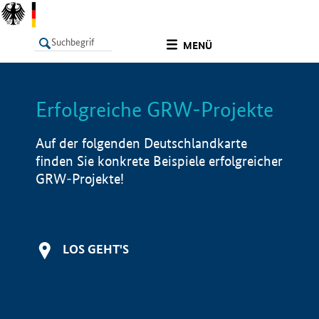
undefined
MENÜ
Erfolgreiche GRW-Projekte
LISTE
Filter
Info
Auf der folgenden Deutschlandkarte
finden Sie konkrete Beispiele erfolgreicher
GRW-Projekte!
LOS GEHT'S