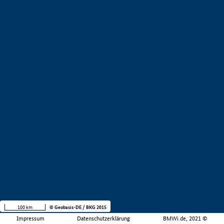
100 km
© Geobasis-DE / BKG 2015
Impressum
Datenschutzerklärung
BMWi.de, 2021 ©