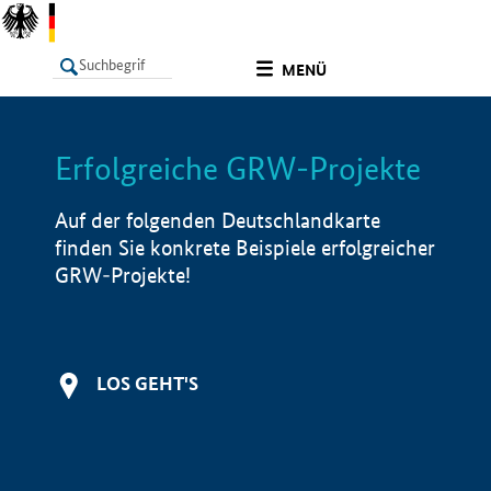
undefined
MENÜ
Erfolgreiche GRW-Projekte
LISTE
Filter
Info
Auf der folgenden Deutschlandkarte
finden Sie konkrete Beispiele erfolgreicher
GRW-Projekte!
LOS GEHT'S