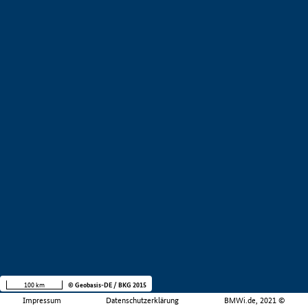
100 km
© Geobasis-DE / BKG 2015
Impressum
Datenschutzerklärung
BMWi.de, 2021 ©