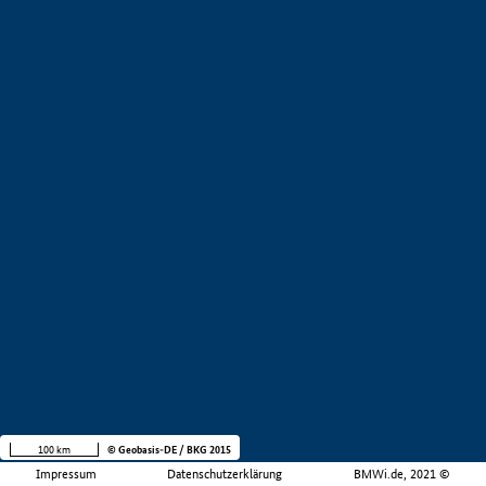
100 km
© Geobasis-DE / BKG 2015
Impressum
Datenschutzerklärung
BMWi.de, 2021 ©