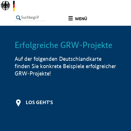
undefined
MENÜ
Erfolgreiche GRW-Projekte
LISTE
Filter
Info
Auf der folgenden Deutschlandkarte
finden Sie konkrete Beispiele erfolgreicher
GRW-Projekte!
LOS GEHT'S