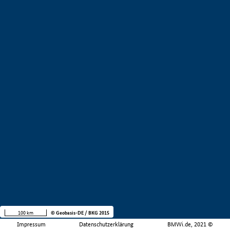
100 km
© Geobasis-DE / BKG 2015
Impressum
Datenschutzerklärung
BMWi.de, 2021 ©