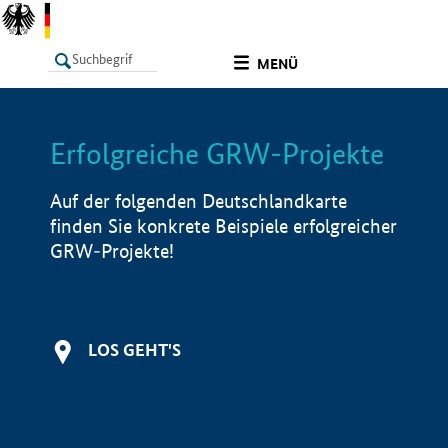
undefined
MENÜ
Erfolgreiche GRW-Projekte
LISTE
Filter
Info
Auf der folgenden Deutschlandkarte
finden Sie konkrete Beispiele erfolgreicher
GRW-Projekte!
LOS GEHT'S