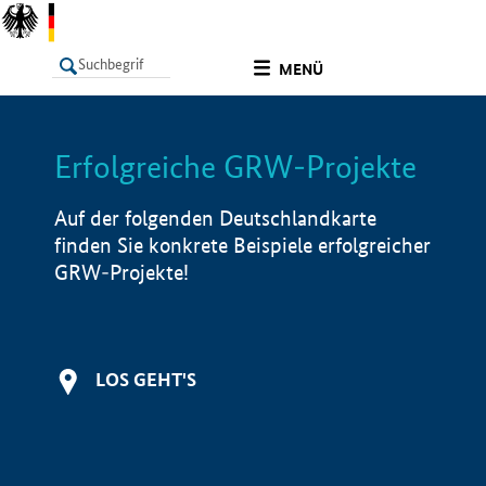
undefined
MENÜ
Erfolgreiche GRW-Projekte
LISTE
Filter
Info
Auf der folgenden Deutschlandkarte
finden Sie konkrete Beispiele erfolgreicher
GRW-Projekte!
LOS GEHT'S