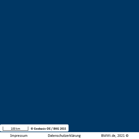
100 km
© Geobasis-DE / BKG 2015
Impressum
Datenschutzerklärung
BMWi.de, 2021 ©