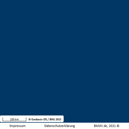
100 km
© Geobasis-DE / BKG 2015
Impressum
Datenschutzerklärung
BMWi.de, 2021 ©