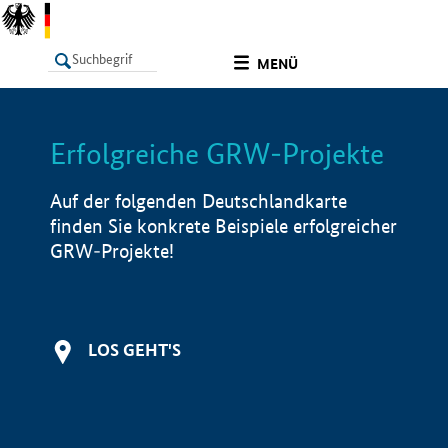
undefined
MENÜ
Erfolgreiche GRW-Projekte
LISTE
Filter
Info
Auf der folgenden Deutschlandkarte
finden Sie konkrete Beispiele erfolgreicher
GRW-Projekte!
LOS GEHT'S