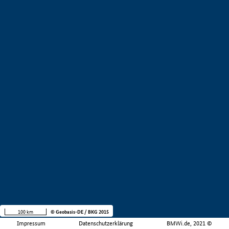
100 km
© Geobasis-DE / BKG 2015
Impressum
Datenschutzerklärung
BMWi.de, 2021 ©