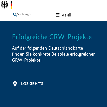
undefined
MENÜ
Erfolgreiche GRW-Projekte
LISTE
Filter
Info
Auf der folgenden Deutschlandkarte
finden Sie konkrete Beispiele erfolgreicher
GRW-Projekte!
LOS GEHT'S