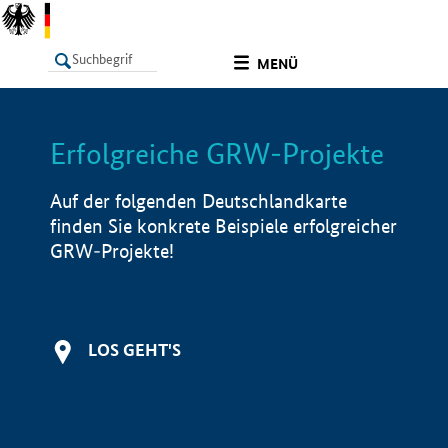
undefined
MENÜ
Erfolgreiche GRW-Projekte
LISTE
Filter
Info
Auf der folgenden Deutschlandkarte
finden Sie konkrete Beispiele erfolgreicher
GRW-Projekte!
LOS GEHT'S