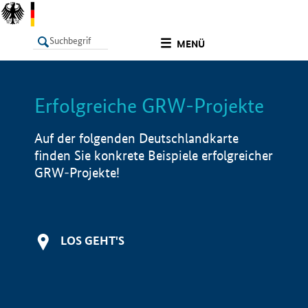
undefined
MENÜ
Erfolgreiche GRW-Projekte
LISTE
Filter
Info
Auf der folgenden Deutschlandkarte
finden Sie konkrete Beispiele erfolgreicher
GRW-Projekte!
LOS GEHT'S