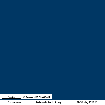
100 km
© Geobasis-DE / BKG 2015
Impressum
Datenschutzerklärung
BMWi.de, 2021 ©