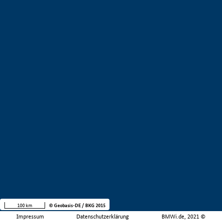
100 km
© Geobasis-DE / BKG 2015
Impressum
Datenschutzerklärung
BMWi.de, 2021 ©