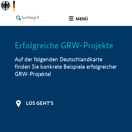
undefined
MENÜ
Erfolgreiche GRW-Projekte
LISTE
Filter
Info
Auf der folgenden Deutschlandkarte
finden Sie konkrete Beispiele erfolgreicher
GRW-Projekte!
LOS GEHT'S