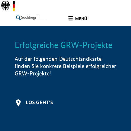
undefined
MENÜ
Erfolgreiche GRW-Projekte
LISTE
Filter
Info
Auf der folgenden Deutschlandkarte
finden Sie konkrete Beispiele erfolgreicher
GRW-Projekte!
LOS GEHT'S