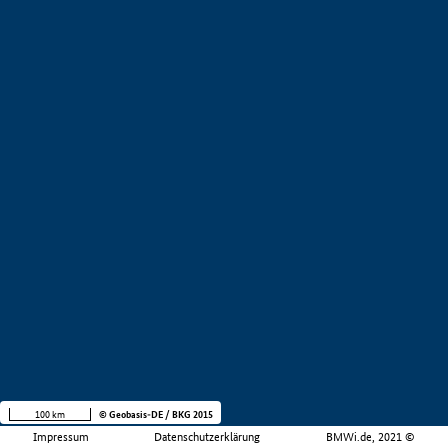
100 km
© Geobasis-DE / BKG 2015
Impressum
Datenschutzerklärung
BMWi.de, 2021 ©