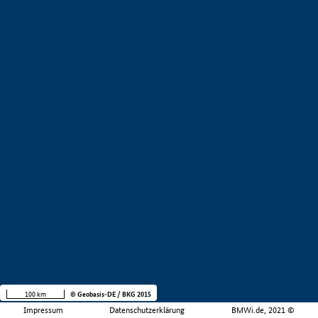
100 km
© Geobasis-DE / BKG 2015
Impressum
Datenschutzerklärung
BMWi.de, 2021 ©