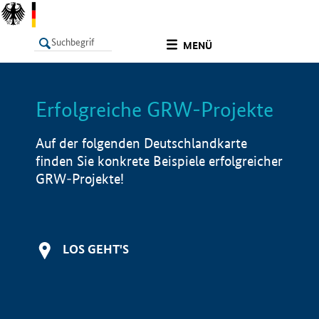
undefined
MENÜ
Erfolgreiche GRW-Projekte
LISTE
Filter
Info
Auf der folgenden Deutschlandkarte
finden Sie konkrete Beispiele erfolgreicher
GRW-Projekte!
LOS GEHT'S