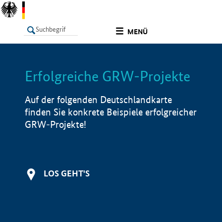
undefined
MENÜ
Erfolgreiche GRW-Projekte
LISTE
Filter
Info
Auf der folgenden Deutschlandkarte
finden Sie konkrete Beispiele erfolgreicher
GRW-Projekte!
LOS GEHT'S