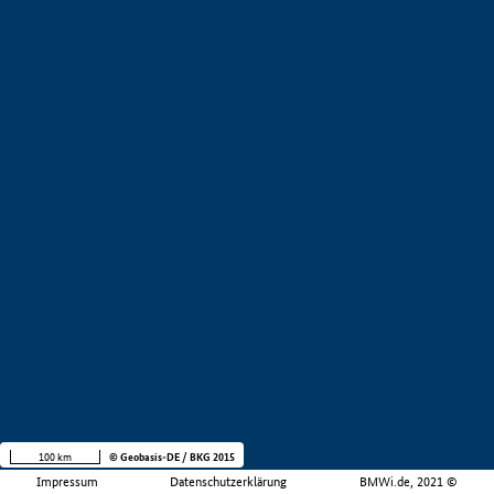
100 km
© Geobasis-DE / BKG 2015
Impressum
Datenschutzerklärung
BMWi.de, 2021 ©