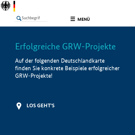
undefined
MENÜ
Erfolgreiche GRW-Projekte
LISTE
Filter
Info
Auf der folgenden Deutschlandkarte
finden Sie konkrete Beispiele erfolgreicher
GRW-Projekte!
LOS GEHT'S