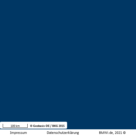
100 km
© Geobasis-DE / BKG 2015
Impressum
Datenschutzerklärung
BMWi.de, 2021 ©