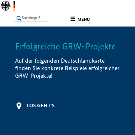
undefined
MENÜ
Erfolgreiche GRW-Projekte
LISTE
Filter
Info
Auf der folgenden Deutschlandkarte
finden Sie konkrete Beispiele erfolgreicher
GRW-Projekte!
LOS GEHT'S