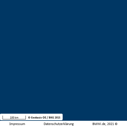
100 km
© Geobasis-DE / BKG 2015
Impressum
Datenschutzerklärung
BMWi.de, 2021 ©