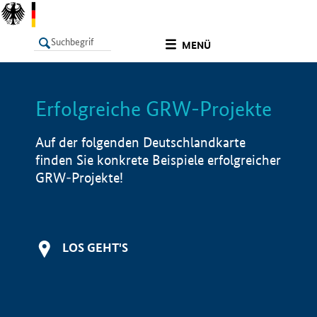
undefined
MENÜ
Erfolgreiche GRW-Projekte
LISTE
Filter
Info
Auf der folgenden Deutschlandkarte
finden Sie konkrete Beispiele erfolgreicher
GRW-Projekte!
LOS GEHT'S