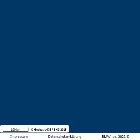
100 km
© Geobasis-DE / BKG 2015
Impressum
Datenschutzerklärung
BMWi.de, 2021 ©