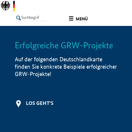
undefined
MENÜ
Erfolgreiche GRW-Projekte
LISTE
Filter
Info
Auf der folgenden Deutschlandkarte
finden Sie konkrete Beispiele erfolgreicher
GRW-Projekte!
LOS GEHT'S