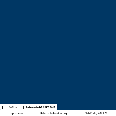
100 km
© Geobasis-DE / BKG 2015
Impressum
Datenschutzerklärung
BMWi.de, 2021 ©