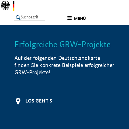
undefined
MENÜ
Erfolgreiche GRW-Projekte
LISTE
Filter
Info
Auf der folgenden Deutschlandkarte
finden Sie konkrete Beispiele erfolgreicher
GRW-Projekte!
LOS GEHT'S