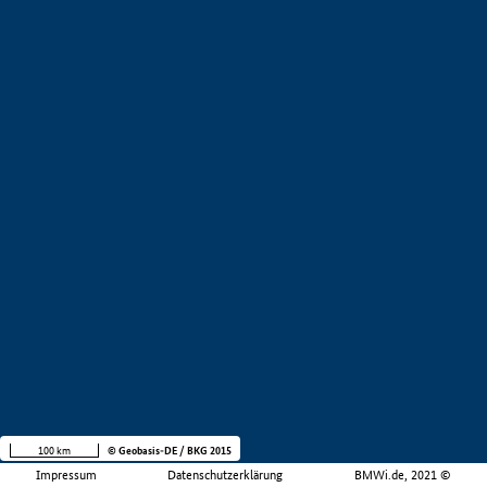
100 km
© Geobasis-DE / BKG 2015
Impressum
Datenschutzerklärung
BMWi.de, 2021 ©