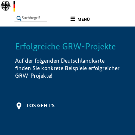
undefined
MENÜ
Erfolgreiche GRW-Projekte
LISTE
Filter
Info
Auf der folgenden Deutschlandkarte
finden Sie konkrete Beispiele erfolgreicher
GRW-Projekte!
LOS GEHT'S