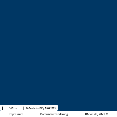
100 km
© Geobasis-DE / BKG 2015
Impressum
Datenschutzerklärung
BMWi.de, 2021 ©