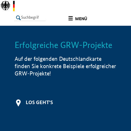
undefined
MENÜ
Erfolgreiche GRW-Projekte
LISTE
Filter
Info
Auf der folgenden Deutschlandkarte
finden Sie konkrete Beispiele erfolgreicher
GRW-Projekte!
LOS GEHT'S