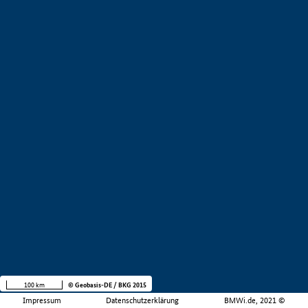
100 km
© Geobasis-DE / BKG 2015
Impressum
Datenschutzerklärung
BMWi.de, 2021 ©