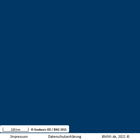
100 km
© Geobasis-DE / BKG 2015
Impressum
Datenschutzerklärung
BMWi.de, 2021 ©