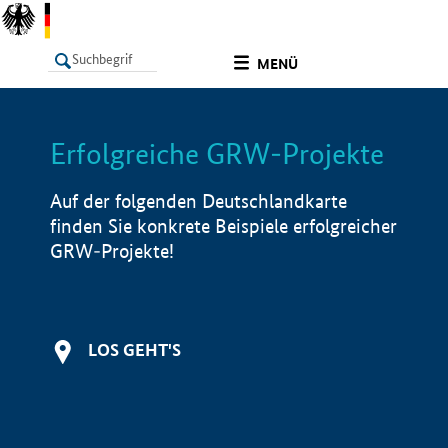
undefined
MENÜ
Erfolgreiche GRW-Projekte
LISTE
Filter
Info
Auf der folgenden Deutschlandkarte
finden Sie konkrete Beispiele erfolgreicher
GRW-Projekte!
LOS GEHT'S