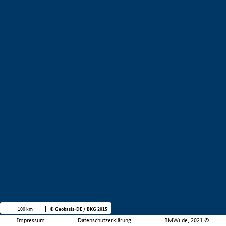
100 km
© Geobasis-DE / BKG 2015
Impressum
Datenschutzerklärung
BMWi.de, 2021 ©