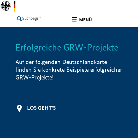
undefined
MENÜ
Erfolgreiche GRW-Projekte
LISTE
Filter
Info
Auf der folgenden Deutschlandkarte
finden Sie konkrete Beispiele erfolgreicher
GRW-Projekte!
LOS GEHT'S