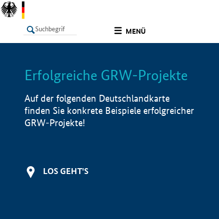
undefined
MENÜ
Erfolgreiche GRW-Projekte
LISTE
Filter
Info
Auf der folgenden Deutschlandkarte
finden Sie konkrete Beispiele erfolgreicher
GRW-Projekte!
LOS GEHT'S