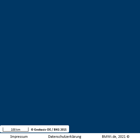
100 km
© Geobasis-DE / BKG 2015
Impressum
Datenschutzerklärung
BMWi.de, 2021 ©