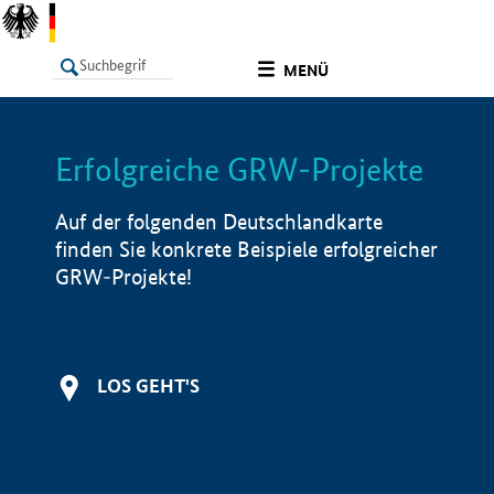
undefined
MENÜ
Erfolgreiche GRW-Projekte
LISTE
Filter
Info
Auf der folgenden Deutschlandkarte
finden Sie konkrete Beispiele erfolgreicher
GRW-Projekte!
LOS GEHT'S