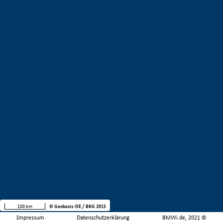
100 km
© Geobasis-DE / BKG 2015
Impressum
Datenschutzerklärung
BMWi.de, 2021 ©