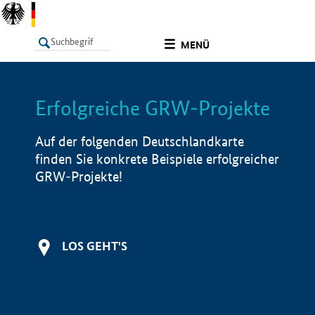
undefined
MENÜ
Erfolgreiche GRW-Projekte
LISTE
Filter
Info
Auf der folgenden Deutschlandkarte
finden Sie konkrete Beispiele erfolgreicher
GRW-Projekte!
LOS GEHT'S