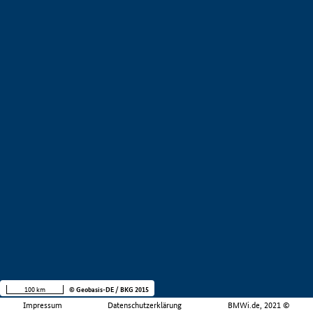
100 km
© Geobasis-DE / BKG 2015
Impressum
Datenschutzerklärung
BMWi.de, 2021 ©