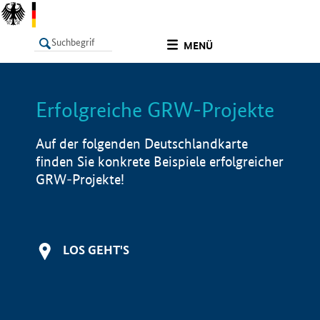
undefined
MENÜ
Erfolgreiche GRW-Projekte
LISTE
Filter
Info
Auf der folgenden Deutschlandkarte
finden Sie konkrete Beispiele erfolgreicher
GRW-Projekte!
LOS GEHT'S