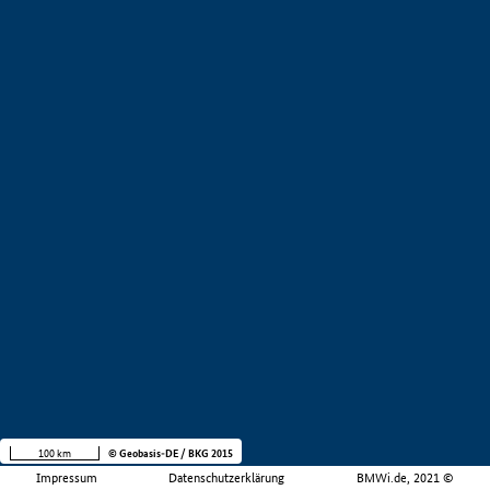
100 km
© Geobasis-DE / BKG 2015
Impressum
Datenschutzerklärung
BMWi.de, 2021 ©