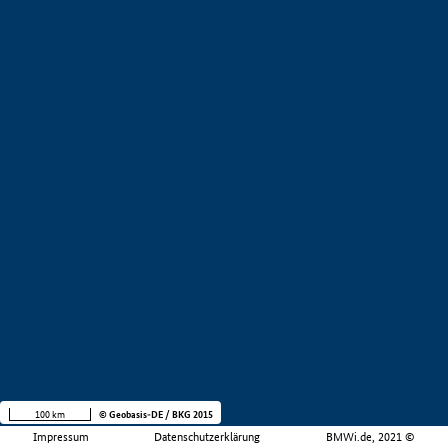
100 km
© Geobasis-DE / BKG 2015
Impressum
Datenschutzerklärung
BMWi.de, 2021 ©