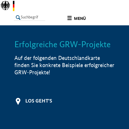
undefined
MENÜ
Erfolgreiche GRW-Projekte
LISTE
Filter
Info
Auf der folgenden Deutschlandkarte
finden Sie konkrete Beispiele erfolgreicher
GRW-Projekte!
LOS GEHT'S