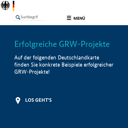
undefined
MENÜ
Erfolgreiche GRW-Projekte
LISTE
Filter
Info
Auf der folgenden Deutschlandkarte
finden Sie konkrete Beispiele erfolgreicher
GRW-Projekte!
LOS GEHT'S