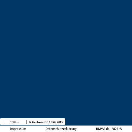
100 km
© Geobasis-DE / BKG 2015
Impressum
Datenschutzerklärung
BMWi.de, 2021 ©