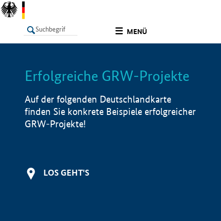
undefined
MENÜ
Erfolgreiche GRW-Projekte
LISTE
Filter
Info
Auf der folgenden Deutschlandkarte
finden Sie konkrete Beispiele erfolgreicher
GRW-Projekte!
LOS GEHT'S