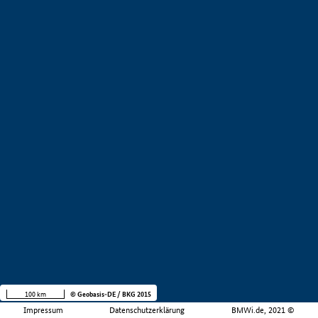
100 km
© Geobasis-DE / BKG 2015
Impressum
Datenschutzerklärung
BMWi.de, 2021 ©