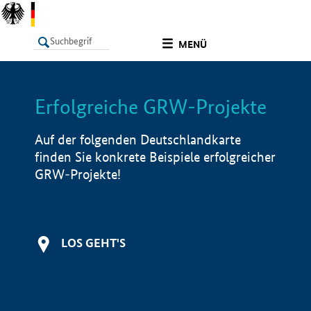
undefined
MENÜ
Erfolgreiche GRW-Projekte
LISTE
Filter
Info
Auf der folgenden Deutschlandkarte
finden Sie konkrete Beispiele erfolgreicher
GRW-Projekte!
LOS GEHT'S