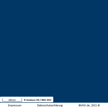
100 km
© Geobasis-DE / BKG 2015
Impressum
Datenschutzerklärung
BMWi.de, 2021 ©