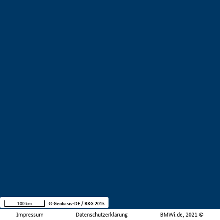
100 km
© Geobasis-DE / BKG 2015
Impressum
Datenschutzerklärung
BMWi.de, 2021 ©