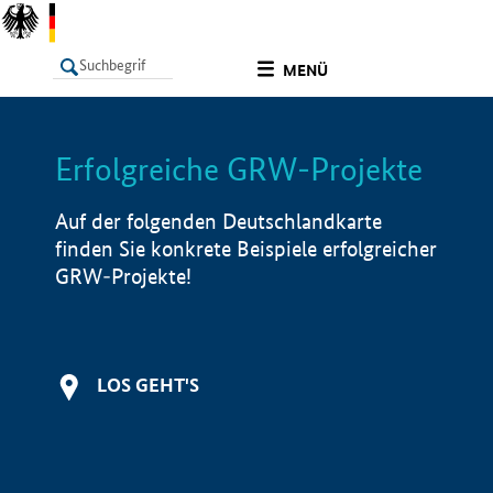
undefined
MENÜ
Erfolgreiche GRW-Projekte
LISTE
Filter
Info
Auf der folgenden Deutschlandkarte
finden Sie konkrete Beispiele erfolgreicher
GRW-Projekte!
LOS GEHT'S