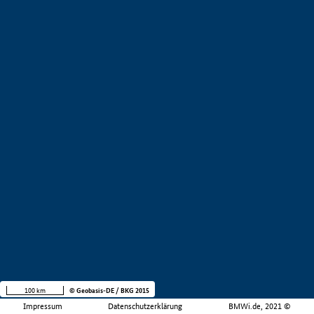
100 km
© Geobasis-DE / BKG 2015
Impressum
Datenschutzerklärung
BMWi.de, 2021 ©