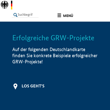
undefined
MENÜ
Erfolgreiche GRW-Projekte
LISTE
Filter
Info
Auf der folgenden Deutschlandkarte
finden Sie konkrete Beispiele erfolgreicher
GRW-Projekte!
LOS GEHT'S