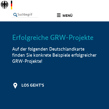
undefined
MENÜ
Erfolgreiche GRW-Projekte
LISTE
Filter
Info
Auf der folgenden Deutschlandkarte
finden Sie konkrete Beispiele erfolgreicher
GRW-Projekte!
LOS GEHT'S