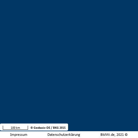
100 km
© Geobasis-DE / BKG 2015
Impressum
Datenschutzerklärung
BMWi.de, 2021 ©