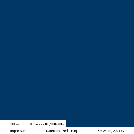
100 km
© Geobasis-DE / BKG 2015
Impressum
Datenschutzerklärung
BMWi.de, 2021 ©