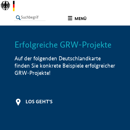
undefined
MENÜ
Erfolgreiche GRW-Projekte
LISTE
Filter
Info
Auf der folgenden Deutschlandkarte
finden Sie konkrete Beispiele erfolgreicher
GRW-Projekte!
LOS GEHT'S