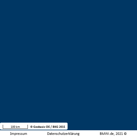
100 km
© Geobasis-DE / BKG 2015
Impressum
Datenschutzerklärung
BMWi.de, 2021 ©