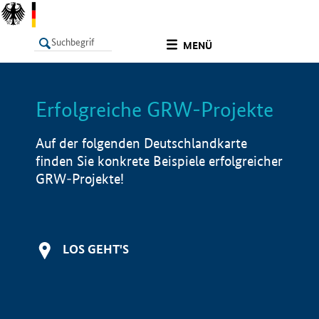
undefined
MENÜ
Erfolgreiche GRW-Projekte
LISTE
Filter
Info
Auf der folgenden Deutschlandkarte
finden Sie konkrete Beispiele erfolgreicher
GRW-Projekte!
LOS GEHT'S