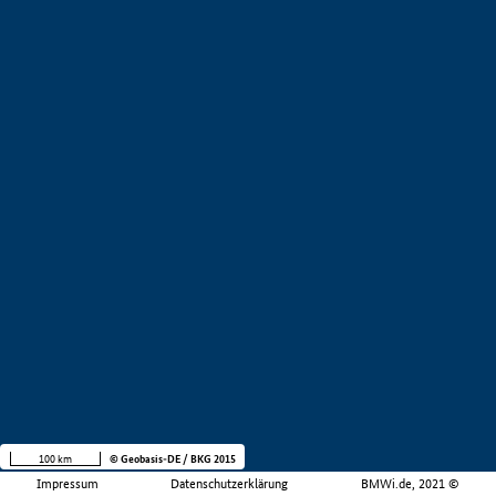
100 km
© Geobasis-DE / BKG 2015
Impressum
Datenschutzerklärung
BMWi.de, 2021 ©