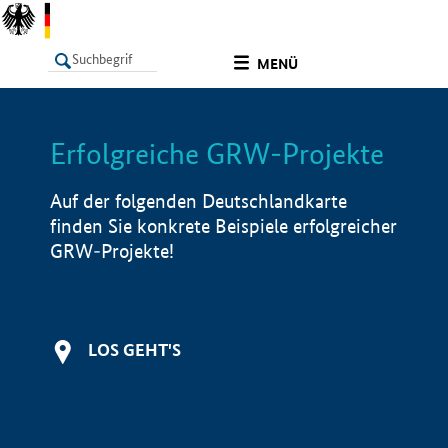
undefined
MENÜ
Erfolgreiche GRW-Projekte
LISTE
Filter
Info
Auf der folgenden Deutschlandkarte
finden Sie konkrete Beispiele erfolgreicher
GRW-Projekte!
LOS GEHT'S