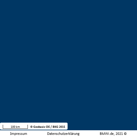
100 km
© Geobasis-DE / BKG 2015
Impressum
Datenschutzerklärung
BMWi.de, 2021 ©