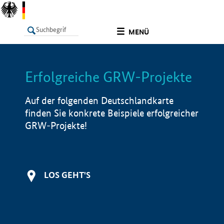
undefined
MENÜ
Erfolgreiche GRW-Projekte
LISTE
Filter
Info
Auf der folgenden Deutschlandkarte
finden Sie konkrete Beispiele erfolgreicher
GRW-Projekte!
LOS GEHT'S