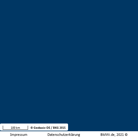
100 km
© Geobasis-DE / BKG 2015
Impressum
Datenschutzerklärung
BMWi.de, 2021 ©