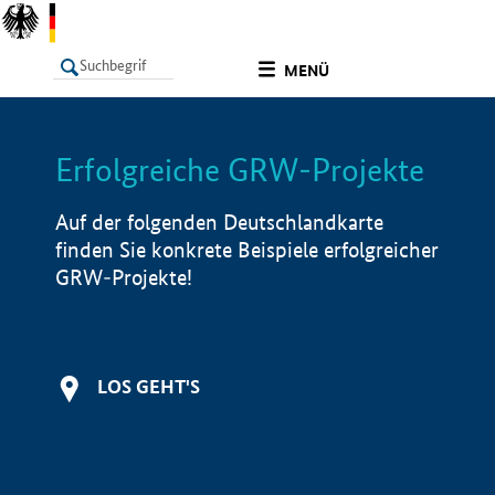
undefined
MENÜ
Erfolgreiche GRW-Projekte
LISTE
Filter
Info
Auf der folgenden Deutschlandkarte
finden Sie konkrete Beispiele erfolgreicher
GRW-Projekte!
LOS GEHT'S