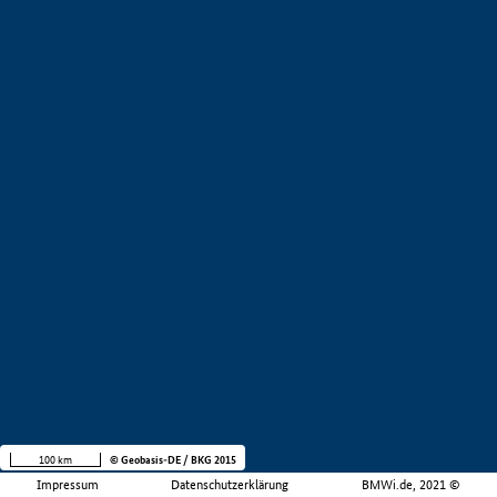
100 km
© Geobasis-DE / BKG 2015
Impressum
Datenschutzerklärung
BMWi.de, 2021 ©