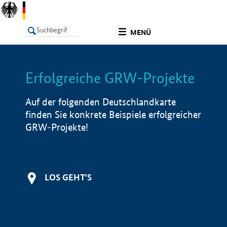
undefined
MENÜ
Erfolgreiche GRW-Projekte
LISTE
Filter
Info
Auf der folgenden Deutschlandkarte
finden Sie konkrete Beispiele erfolgreicher
GRW-Projekte!
LOS GEHT'S