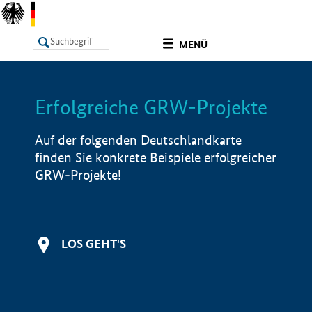
undefined
MENÜ
Erfolgreiche GRW-Projekte
LISTE
Filter
Info
Auf der folgenden Deutschlandkarte
finden Sie konkrete Beispiele erfolgreicher
GRW-Projekte!
LOS GEHT'S