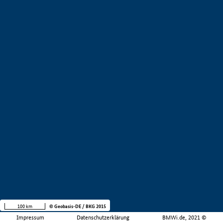
100 km
© Geobasis-DE / BKG 2015
Impressum
Datenschutzerklärung
BMWi.de, 2021 ©