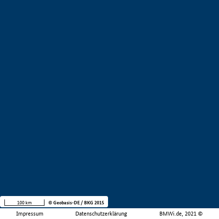
100 km
© Geobasis-DE / BKG 2015
Impressum
Datenschutzerklärung
BMWi.de, 2021 ©