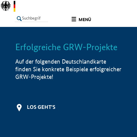
undefined
MENÜ
Erfolgreiche GRW-Projekte
LISTE
Filter
Info
Auf der folgenden Deutschlandkarte
finden Sie konkrete Beispiele erfolgreicher
GRW-Projekte!
LOS GEHT'S