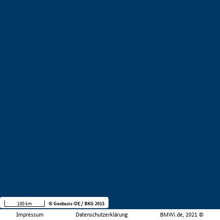
100 km
© Geobasis-DE / BKG 2015
Impressum
Datenschutzerklärung
BMWi.de, 2021 ©