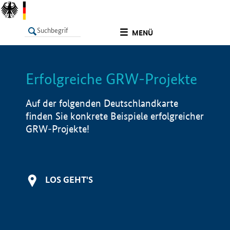
undefined
MENÜ
Erfolgreiche GRW-Projekte
LISTE
Filter
Info
Auf der folgenden Deutschlandkarte
finden Sie konkrete Beispiele erfolgreicher
GRW-Projekte!
LOS GEHT'S