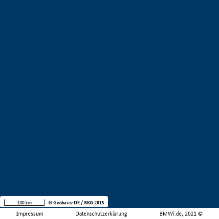
100 km
© Geobasis-DE / BKG 2015
Impressum
Datenschutzerklärung
BMWi.de, 2021 ©