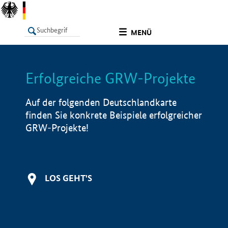
undefined
MENÜ
Erfolgreiche GRW-Projekte
LISTE
Filter
Info
Auf der folgenden Deutschlandkarte
finden Sie konkrete Beispiele erfolgreicher
GRW-Projekte!
LOS GEHT'S