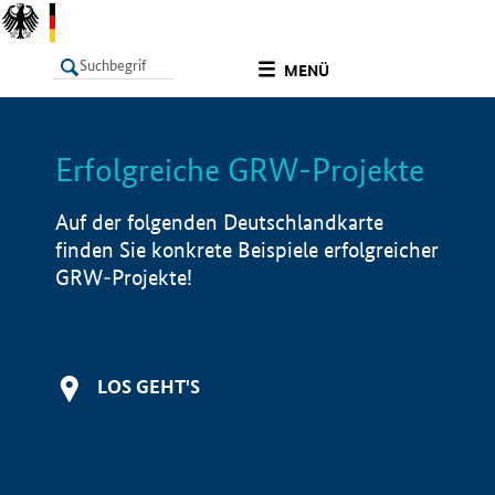
undefined
MENÜ
Erfolgreiche GRW-Projekte
LISTE
Filter
Info
Auf der folgenden Deutschlandkarte
finden Sie konkrete Beispiele erfolgreicher
GRW-Projekte!
LOS GEHT'S