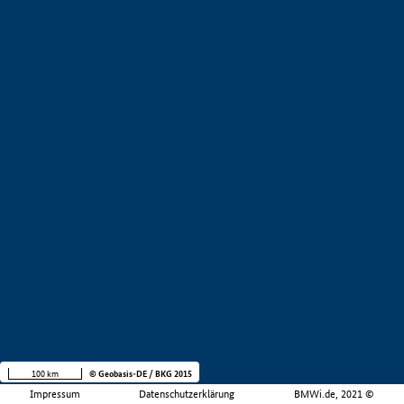
100 km
© Geobasis-DE / BKG 2015
Impressum
Datenschutzerklärung
BMWi.de, 2021 ©