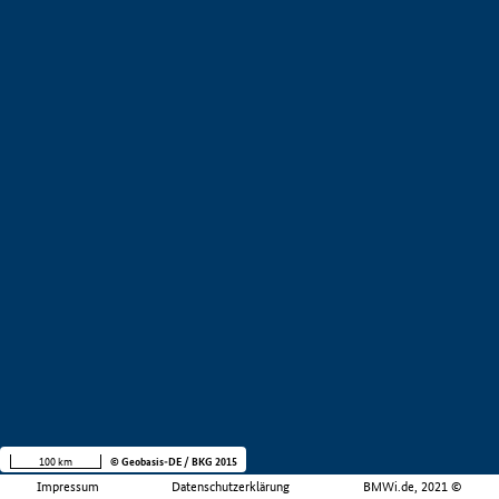
100 km
© Geobasis-DE / BKG 2015
Impressum
Datenschutzerklärung
BMWi.de, 2021 ©