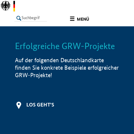
undefined
MENÜ
Erfolgreiche GRW-Projekte
LISTE
Filter
Info
Auf der folgenden Deutschlandkarte
finden Sie konkrete Beispiele erfolgreicher
GRW-Projekte!
LOS GEHT'S