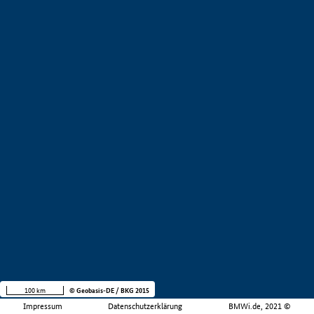
100 km
© Geobasis-DE / BKG 2015
Impressum
Datenschutzerklärung
BMWi.de, 2021 ©