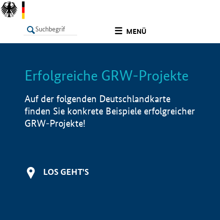
undefined
MENÜ
Erfolgreiche GRW-Projekte
LISTE
Filter
Info
Auf der folgenden Deutschlandkarte
finden Sie konkrete Beispiele erfolgreicher
GRW-Projekte!
LOS GEHT'S