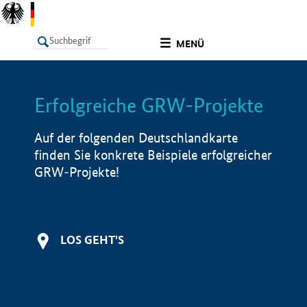
undefined
MENÜ
Erfolgreiche GRW-Projekte
LISTE
Filter
Info
Auf der folgenden Deutschlandkarte
finden Sie konkrete Beispiele erfolgreicher
GRW-Projekte!
LOS GEHT'S