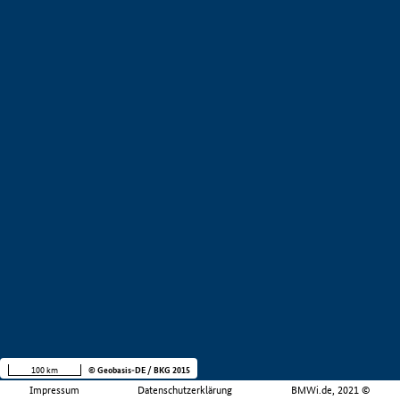
100 km
© Geobasis-DE / BKG 2015
Impressum
Datenschutzerklärung
BMWi.de, 2021 ©