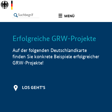
undefined
MENÜ
Erfolgreiche GRW-Projekte
LISTE
Filter
Info
Auf der folgenden Deutschlandkarte
finden Sie konkrete Beispiele erfolgreicher
GRW-Projekte!
LOS GEHT'S