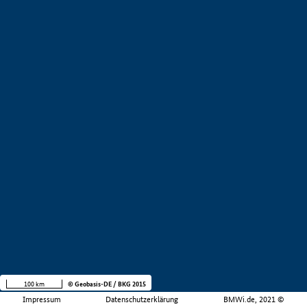
100 km
© Geobasis-DE / BKG 2015
Impressum
Datenschutzerklärung
BMWi.de, 2021 ©