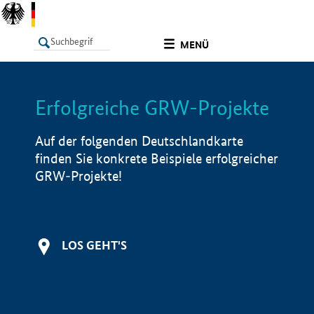
undefined
MENÜ
Erfolgreiche GRW-Projekte
LISTE
Filter
Info
Auf der folgenden Deutschlandkarte
finden Sie konkrete Beispiele erfolgreicher
GRW-Projekte!
LOS GEHT'S