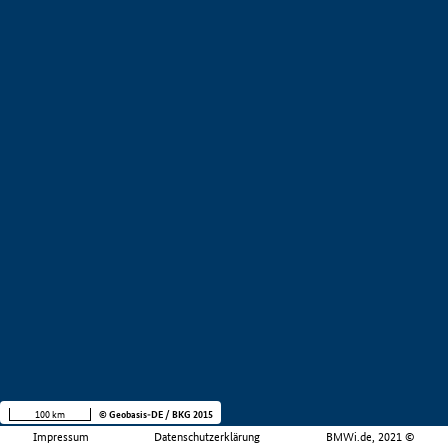
100 km
© Geobasis-DE / BKG 2015
Impressum
Datenschutzerklärung
BMWi.de, 2021 ©