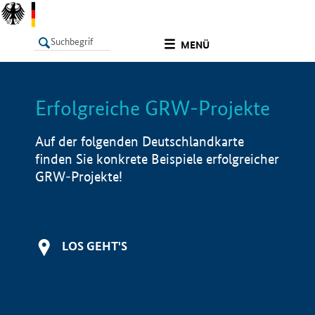
undefined
MENÜ
Erfolgreiche GRW-Projekte
LISTE
Filter
Info
Auf der folgenden Deutschlandkarte
finden Sie konkrete Beispiele erfolgreicher
GRW-Projekte!
LOS GEHT'S