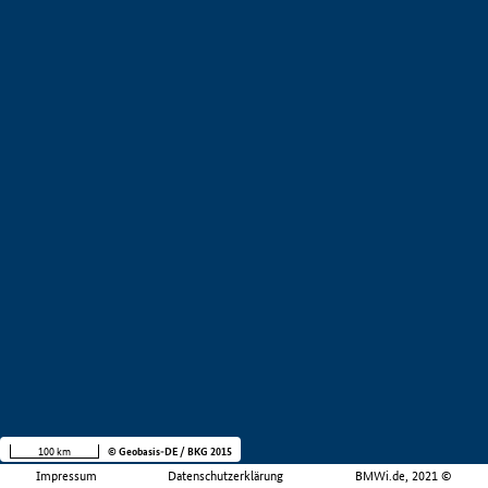
100 km
© Geobasis-DE / BKG 2015
Impressum
Datenschutzerklärung
BMWi.de, 2021 ©